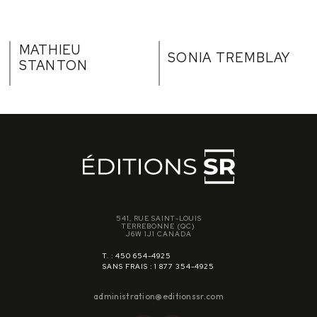
MATHIEU
SONIA TREMBLAY
STANTON
541, RUE SAINT-LOUIS
TERREBONNE (QC)
J6W 1J1 CANADA
T. : 450 654-4925
SANS FRAIS : 1 877 354-4925
administration@editionssr.com