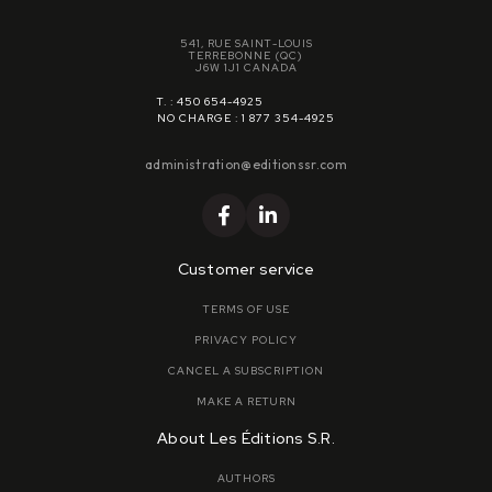
541, RUE SAINT-LOUIS
TERREBONNE (QC)
J6W 1J1 CANADA
T. : 450 654-4925
NO CHARGE : 1 877 354-4925
administration@editionssr.com
Customer service
TERMS OF USE
PRIVACY POLICY
CANCEL A SUBSCRIPTION
MAKE A RETURN
About Les Éditions S.R.
AUTHORS