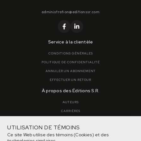
administration@editionssr.com
Service à la clientèle
CONDITIONS GÉNÉRALES
POLITIQUE DE CONFIDENTIALITÉ
ANNULER UN ABONNEMENT
EFFECTUER UN RETOUR
À propos des Éditions S.R.
AUTEURS
CARRIÈRES
SOUMETTRE UN MANUSCRIT
UTILISATION DE TÉMOINS
NOUS JOINDRE
Ce site Web utilise des témoins (Cookies) et des
technologies similaires.