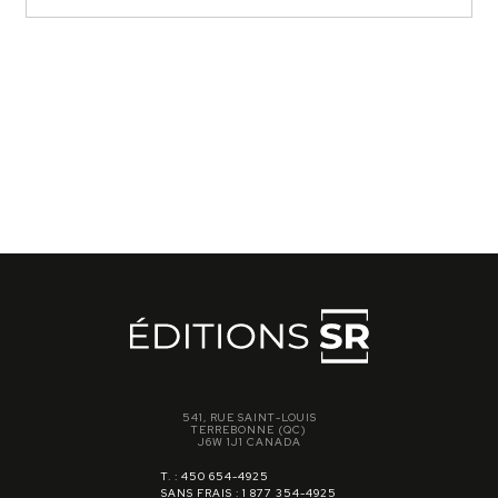
541, RUE SAINT-LOUIS
TERREBONNE (QC)
J6W 1J1 CANADA
T. : 450 654-4925
SANS FRAIS : 1 877 354-4925